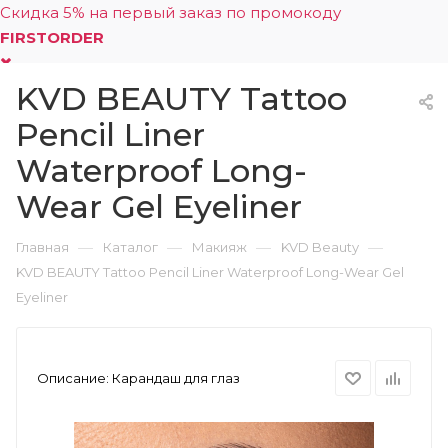
Скидка 5% на первый заказ по промокоду
FIRSTORDER
KVD BEAUTY Tattoo
0
Pencil Liner
Waterproof Long-
Wear Gel Eyeliner
—
—
—
—
Главная
Каталог
Макияж
KVD Beauty
KVD BEAUTY Tattoo Pencil Liner Waterproof Long-Wear Gel
Eyeliner
Описание:
Карандаш для глаз