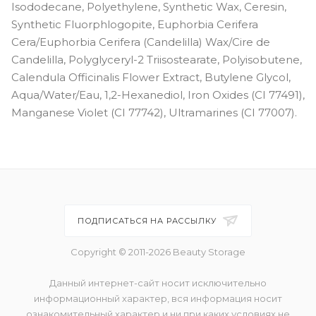
Isododecane, Polyethylene, Synthetic Wax, Ceresin,
Synthetic Fluorphlogopite, Euphorbia Cerifera
Cera/Euphorbia Cerifera (Candelilla) Wax/Cire de
Candelilla, Polyglyceryl-2 Triisostearate, Polyisobutene,
Calendula Officinalis Flower Extract, Butylene Glycol,
Aqua/Water/Eau, 1,2-Hexanediol, Iron Oxides (CI 77491),
Manganese Violet (CI 77742), Ultramarines (CI 77007).
ПОДПИСАТЬСЯ НА РАССЫЛКУ
Copyright © 2011-2026 Beauty Storage
Данный интернет-сайт носит исключительно
информационный характер, вся информация носит
ознакомительный характер и ни при каких условиях не