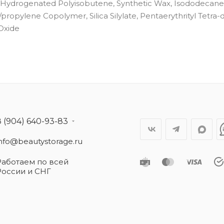
ate, Hydrogenated Polyisobutene, Synthetic Wax, Isododecane
propylene Copolymer, Silica Silylate, Pentaerythrityl Tetra-d
Oxide
8 (904) 640-93-83
info@beautystorage.ru
Работаем по всей
России и СНГ