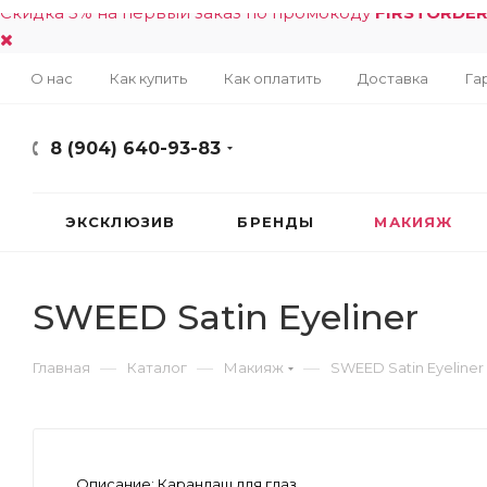
Скидка 5% на первый заказ по промокоду
FIRSTORDE
О нас
Как купить
Как оплатить
Доставка
Га
8 (904) 640-93-83
ЭКСКЛЮЗИВ
БРЕНДЫ
МАКИЯЖ
SWEED Satin Eyeliner
—
—
—
Главная
Каталог
Макияж
SWEED Satin Eyeliner
Описание:
Карандаш для глаз