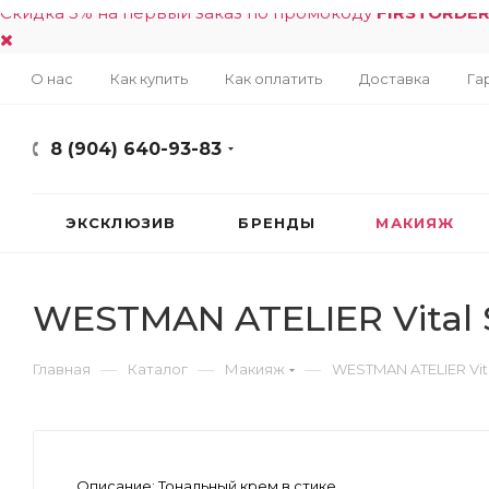
Скидка 5% на первый заказ по промокоду
FIRSTORDE
О нас
Как купить
Как оплатить
Доставка
Га
8 (904) 640-93-83
ЭКСКЛЮЗИВ
БРЕНДЫ
МАКИЯЖ
WESTMAN ATELIER Vital S
—
—
—
Главная
Каталог
Макияж
WESTMAN ATELIER Vita
Описание:
Тональный крем в стике