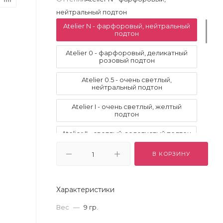
нейтральный подтон
Atelier N - фарфоровый, нейтральный
подтон
Atelier 0 - фарфоровый, деликатный
розовый подтон
Atelier 0.5 - очень светлый,
нейтральный подтон
Atelier I - очень светлый, желтый
подтон
Atelier II - светлый, золотистый подтон
Atelier III - светлый средний,
В КОРЗИНУ
золотистый подтон
Atelier IV - средний теплый,
персиковый подтон
Характеристики
Atelier V - теплый нюдовый,
Вес
—
9 гр.
оливковый подтон