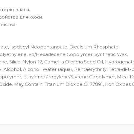
отерю влаги.
ойства для кожи.
ойства.
anoate, Isodecyl Neopentanoate, Dicalcium Phosphate,
e, Polyethylene, vp/Hexadecene Copolymer, Synthetic Wax,
, Silica, Nylon-12, Camellia Oleifera Seed Oil, Hydrogenat
l Alcohol, Alcohol, Water (aqua), Pentaerythrityl Tetra-di-t-b
polymer, Ethylene/Propylene/Styrene Copolymer, Mica, Di
Oxide. May Contain: Titanium Dioxide CI 77891, Iron Oxides C