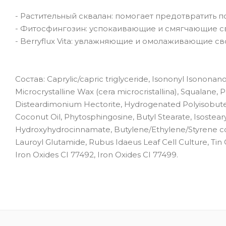
- Растительный сквалан: помогает предотвратить п
- Фитосфингозин: успокаивающие и смягчающие св
- Berryflux Vita: увлажняющие и омолаживающие св
Состав: Caprylic/capric triglyceride, Isononyl Isonon
Microcrystalline Wax (cera microcristallina), Squalan
Disteardimonium Hectorite, Hydrogenated Polyisobutene
Coconut Oil, Phytosphingosine, Butyl Stearate, Isosteary
Hydroxyhydrocinnamate, Butylene/Ethylene/Styrene co
Lauroyl Glutamide, Rubus Idaeus Leaf Cell Culture, Tin 
Iron Oxides CI 77492, Iron Oxides CI 77499.