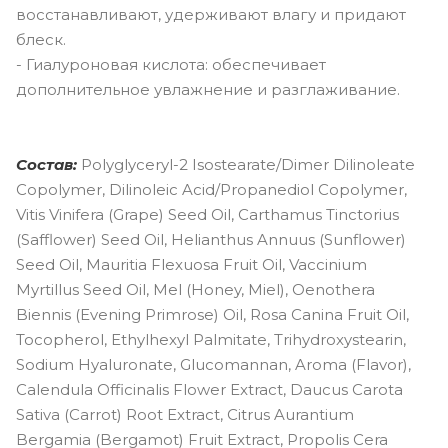
восстанавливают, удерживают влагу и придают
блеск.
- Гиалуроновая кислота: обеспечивает
дополнительное увлажнение и разглаживание.
Состав:
Polyglyceryl-2 Isostearate/Dimer Dilinoleate
Copolymer, Dilinoleic Acid/Propanediol Copolymer,
Vitis Vinifera (Grape) Seed Oil, Carthamus Tinctorius
(Safflower) Seed Oil, Helianthus Annuus (Sunflower)
Seed Oil, Mauritia Flexuosa Fruit Oil, Vaccinium
Myrtillus Seed Oil, Mel (Honey, Miel), Oenothera
Biennis (Evening Primrose) Oil, Rosa Canina Fruit Oil,
Tocopherol, Ethylhexyl Palmitate, Trihydroxystearin,
Sodium Hyaluronate, Glucomannan, Aroma (Flavor),
Calendula Officinalis Flower Extract, Daucus Carota
Sativa (Carrot) Root Extract, Citrus Aurantium
Bergamia (Bergamot) Fruit Extract, Propolis Cera