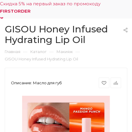
Скидка 5% на первый заказ по промокоду
FIRSTORDER
GISOU Honey Infused
0
Hydrating Lip Oil
—
—
—
Главная
Каталог
Макияж
GISOU Honey Infused Hydrating Lip Oil
Описание:
Масло для губ