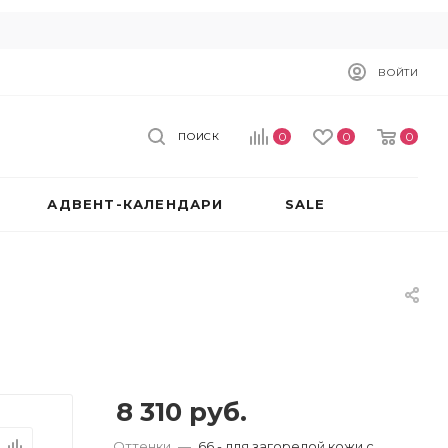
ВОЙТИ
0
0
0
ПОИСК
АДВЕНТ-КАЛЕНДАРИ
SALE
8 310
руб.
Оттенки
—
66 - для загорелой кожи с