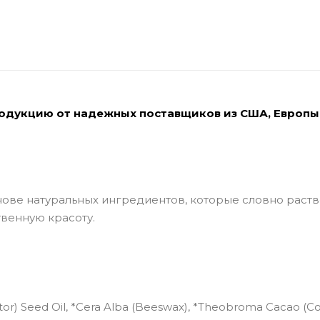
родукцию от надежных поставщиков из США, Европы
ове натуральных ингредиентов, которые словно раст
твенную красоту.
stor) Seed Oil, *Cera Alba (Beeswax), *Theobroma Cacao (C