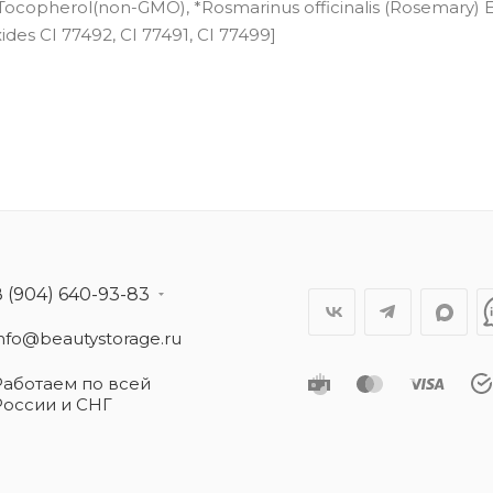
 Tocopherol(non-GMO), *Rosmarinus officinalis (Rosemary) E
ides CI 77492, CI 77491, CI 77499]
8 (904) 640-93-83
info@beautystorage.ru
Работаем по всей
России и СНГ