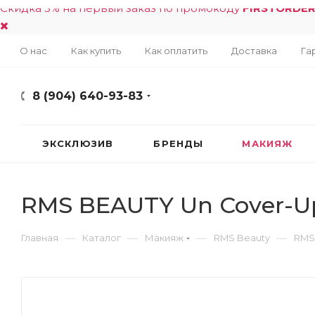
Скидка 5% на первый заказ по промокоду
FIRSTORDE
О нас
Как купить
Как оплатить
Доставка
Га
8 (904) 640-93-83
ЭКСКЛЮЗИВ
БРЕНДЫ
МАКИЯЖ
RMS BEAUTY Un Cover-Up
—
—
—
—
Главная
Каталог
Макияж
RMS Beauty
RMS