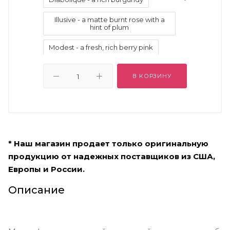
Illusive - a matte burnt rose with a
hint of plum
Modest - a fresh, rich berry pink
Paradise - tropical muted coral with
red undertones
В КОРЗИНУ
Promise - a warm salmon-pink with
a subtle shimmer
Smile - a modern sheer coral pink
* Наш магазин продает только оригинальную
-
продукцию от надежных поставщиков из США,
Европы и России.
Описание