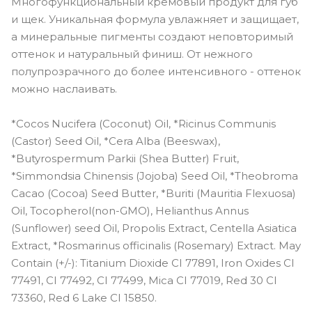
Многофункциональный кремовый продукт для губ
и щек. Уникальная формула увлажняет и защищает,
а минеральные пигменты создают неповторимый
оттенок и натуральный финиш. От нежного
полупрозрачного до более интенсивного - оттенок
можно наслаивать.
*Cocos Nucifera (Coconut) Oil, *Ricinus Communis
(Castor) Seed Oil, *Cera Alba (Beeswax),
*Butyrospermum Parkii (Shea Butter) Fruit,
*Simmondsia Chinensis (Jojoba) Seed Oil, *Theobroma
Cacao (Cocoa) Seed Butter, *Buriti (Mauritia Flexuosa)
Oil, Tocopherol(non-GMO), Helianthus Annus
(Sunflower) seed Oil, Propolis Extract, Centella Asiatica
Extract, *Rosmarinus officinalis (Rosemary) Extract. May
Contain (+/-): Titanium Dioxide CI 77891, Iron Oxides CI
77491, CI 77492, CI 77499, Mica CI 77019, Red 30 CI
73360, Red 6 Lake CI 15850.