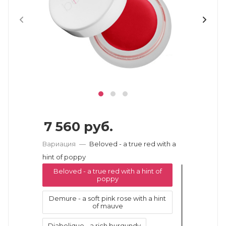
7 560
руб.
Вариация
—
Beloved - a true red with a
hint of poppy
Beloved - a true red with a hint of
poppy
Demure - a soft pink rose with a hint
of mauve
Diabolique - a rich burgundy