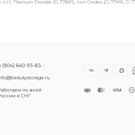
+/-): Titanium Dioxide (Ci 77891), Iron Oxides (Ci 77491, Ci 7
8 (904) 640-93-83
info@beautystorage.ru
Работаем по всей
России и СНГ