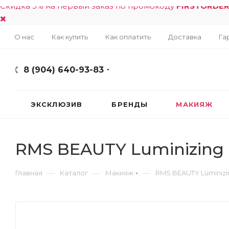
Скидка 5% на первый заказ по промокоду
FIRSTORDE
О нас
Как купить
Как оплатить
Доставка
Га
8 (904) 640-93-83
ЭКСКЛЮЗИВ
БРЕНДЫ
МАКИЯЖ
RMS BEAUTY Luminizing 
—
—
—
Главная
Каталог
Макияж
RMS BEAUTY Luminizi