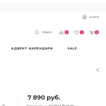
ВОЙТИ
0
0
0
ПОИСК
АДВЕНТ-КАЛЕНДАРИ
SALE
7 890
руб.
Вариация
—
Madeira Bronzer