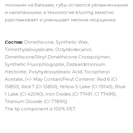
похожим на бальзам, губы остаются увлажненными
и напитанными, а технология blurring заметно
разглаживает и уменьшает мелкие морщинки.
Состав:
Dimethicone, Synthetic Wax,
Trimethylsiloxysilicate, Octyldodecanol,
Dimethicone/Vinyl Dimethicone Crosspolymer,
Synthetic Fluorphlogopite, Disteardimonium
Hectorite, Polyhydroxystearic Acid, Tocopheryl
Acetate, [+/- May Contain/Peut Contenir: Red 6 (CI
15850), Red 7 (CI 15850), Yellow 5 Lake (CI 19140), Blue
1 Lake (CI 42090), Iron Oxides (CI 77491, CI 77499),
Titanium Dioxide (CI 77891)]
The lip component is 100% PET.