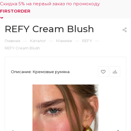
Скидка 5% на первый заказ по промокоду
FIRSTORDER
REFY Cream Blush
0
—
—
—
—
Главная
Каталог
Макияж
REFY
REFY Cream Blush
Описание:
Кремовые румяна