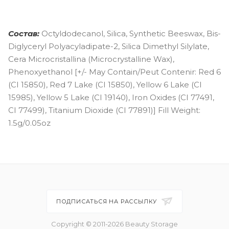
Состав:
Octyldodecanol, Silica, Synthetic Beeswax, Bis-
Diglyceryl Polyacyladipate-2, Silica Dimethyl Silylate,
Cera Microcristallina (Microcrystalline Wax),
Phenoxyethanol [+/- May Contain/Peut Contenir: Red 6
(CI 15850), Red 7 Lake (CI 15850), Yellow 6 Lake (CI
15985), Yellow 5 Lake (CI 19140), Iron Oxides (CI 77491,
CI 77499), Titanium Dioxide (CI 77891)] Fill Weight:
1.5g/0.05oz
ПОДПИСАТЬСЯ НА РАССЫЛКУ
Copyright © 2011-2026 Beauty Storage