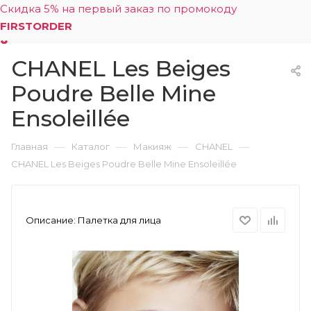
Скидка 5% на первый заказ по промокоду
FIRSTORDER
CHANEL Les Beiges
0
Poudre Belle Mine
Ensoleillée
—
—
—
—
Главная
Каталог
Макияж
CHANEL
CHANEL Les Beiges Poudre Belle Mine Ensoleillée
Описание:
Палетка для лица