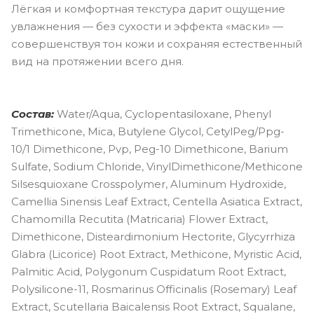
Лёгкая и комфортная текстура дарит ощущение
увлажнения — без сухости и эффекта «маски» —
совершенствуя тон кожи и сохраняя естественный
вид на протяжении всего дня.
Состав:
Water/Aqua, Cyclopentasiloxane, Phenyl
Trimethicone, Mica, Butylene Glycol, CetylPeg/Ppg-
10/1 Dimethicone, Pvp, Peg-10 Dimethicone, Barium
Sulfate, Sodium Chloride, VinylDimethicone/Methicone
Silsesquioxane Crosspolymer, Aluminum Hydroxide,
Camellia Sinensis Leaf Extract, Centella Asiatica Extract,
Chamomilla Recutita (Matricaria) Flower Extract,
Dimethicone, Disteardimonium Hectorite, Glycyrrhiza
Glabra (Licorice) Root Extract, Methicone, Myristic Acid,
Palmitic Acid, Polygonum Cuspidatum Root Extract,
Polysilicone-11, Rosmarinus Officinalis (Rosemary) Leaf
Extract, Scutellaria Baicalensis Root Extract, Squalane,