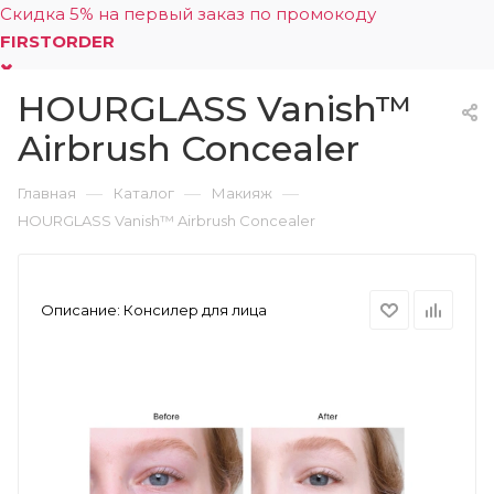
Скидка 5% на первый заказ по промокоду
FIRSTORDER
HOURGLASS Vanish™
0
Airbrush Concealer
—
—
—
Главная
Каталог
Макияж
HOURGLASS Vanish™ Airbrush Concealer
Описание:
Консилер для лица