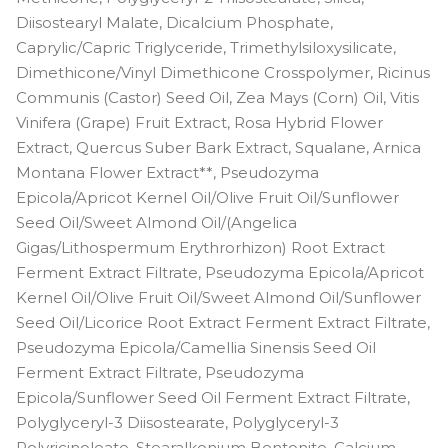
Diisostearyl Malate, Dicalcium Phosphate,
Caprylic/Capric Triglyceride, Trimethylsiloxysilicate,
Dimethicone/Vinyl Dimethicone Crosspolymer, Ricinus
Communis (Castor) Seed Oil, Zea Mays (Corn) Oil, Vitis
Vinifera (Grape) Fruit Extract, Rosa Hybrid Flower
Extract, Quercus Suber Bark Extract, Squalane, Arnica
Montana Flower Extract**, Pseudozyma
Epicola/Apricot Kernel Oil/Olive Fruit Oil/Sunflower
Seed Oil/Sweet Almond Oil/(Angelica
Gigas/Lithospermum Erythrorhizon) Root Extract
Ferment Extract Filtrate, Pseudozyma Epicola/Apricot
Kernel Oil/Olive Fruit Oil/Sweet Almond Oil/Sunflower
Seed Oil/Licorice Root Extract Ferment Extract Filtrate,
Pseudozyma Epicola/Camellia Sinensis Seed Oil
Ferment Extract Filtrate, Pseudozyma
Epicola/Sunflower Seed Oil Ferment Extract Filtrate,
Polyglyceryl-3 Diisostearate, Polyglyceryl-3
Polyricinoleate, Stearalkonium Bentonite, Calcium