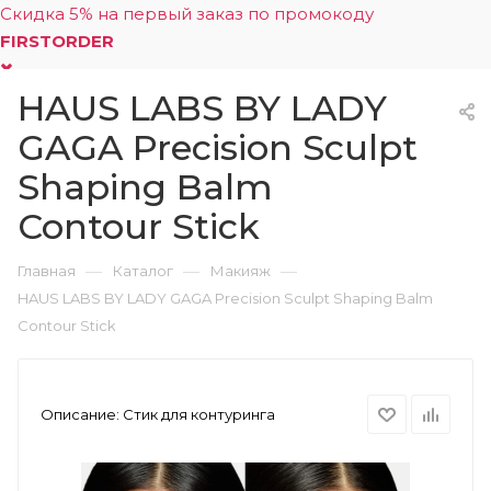
Скидка 5% на первый заказ по промокоду
FIRSTORDER
HAUS LABS BY LADY
0
GAGA Precision Sculpt
Shaping Balm
Contour Stick
—
—
—
Главная
Каталог
Макияж
HAUS LABS BY LADY GAGA Precision Sculpt Shaping Balm
Contour Stick
Описание:
Стик для контуринга