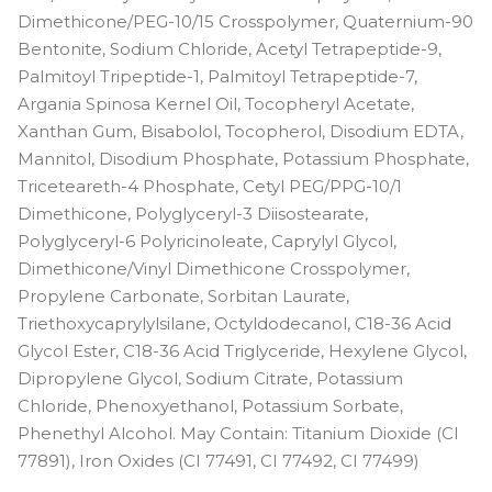
Dimethicone/PEG-10/15 Crosspolymer, Quaternium-90
Bentonite, Sodium Chloride, Acetyl Tetrapeptide-9,
Palmitoyl Tripeptide-1, Palmitoyl Tetrapeptide-7,
Argania Spinosa Kernel Oil, Tocopheryl Acetate,
Xanthan Gum, Bisabolol, Tocopherol, Disodium EDTA,
Mannitol, Disodium Phosphate, Potassium Phosphate,
Triceteareth-4 Phosphate, Cetyl PEG/PPG-10/1
Dimethicone, Polyglyceryl-3 Diisostearate,
Polyglyceryl-6 Polyricinoleate, Caprylyl Glycol,
Dimethicone/Vinyl Dimethicone Crosspolymer,
Propylene Carbonate, Sorbitan Laurate,
Triethoxycaprylylsilane, Octyldodecanol, C18-36 Acid
Glycol Ester, C18-36 Acid Triglyceride, Hexylene Glycol,
Dipropylene Glycol, Sodium Citrate, Potassium
Chloride, Phenoxyethanol, Potassium Sorbate,
Phenethyl Alcohol. May Contain: Titanium Dioxide (CI
77891), Iron Oxides (CI 77491, CI 77492, CI 77499)