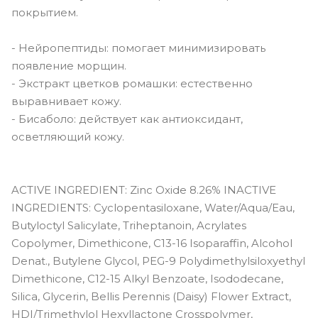
покрытием.
- Нейропептиды: помогает минимизировать
появление морщин.
- Экстракт цветков ромашки: естественно
выравнивает кожу.
- Бисаболо: действует как антиоксидант,
осветляющий кожу.
ACTIVE INGREDIENT: Zinc Oxide 8.26% INACTIVE
INGREDIENTS: Cyclopentasiloxane, Water/Aqua/Eau,
Butyloctyl Salicylate, Triheptanoin, Acrylates
Copolymer, Dimethicone, C13-16 Isoparaffin, Alcohol
Denat., Butylene Glycol, PEG-9 Polydimethylsiloxyethyl
Dimethicone, C12-15 Alkyl Benzoate, Isododecane,
Silica, Glycerin, Bellis Perennis (Daisy) Flower Extract,
HDI/Trimethylol Hexyllactone Crosspolymer,