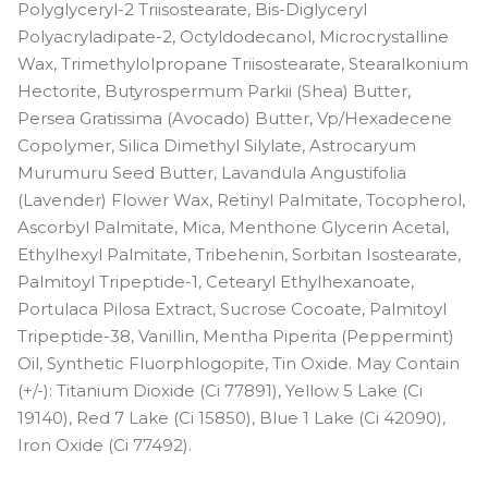
Polyglyceryl-2 Triisostearate, Bis-Diglyceryl
Polyacryladipate-2, Octyldodecanol, Microcrystalline
Wax, Trimethylolpropane Triisostearate, Stearalkonium
Hectorite, Butyrospermum Parkii (Shea) Butter,
Persea Gratissima (Avocado) Butter, Vp/Hexadecene
Copolymer, Silica Dimethyl Silylate, Astrocaryum
Murumuru Seed Butter, Lavandula Angustifolia
(Lavender) Flower Wax, Retinyl Palmitate, Tocopherol,
Ascorbyl Palmitate, Mica, Menthone Glycerin Acetal,
Ethylhexyl Palmitate, Tribehenin, Sorbitan Isostearate,
Palmitoyl Tripeptide-1, Cetearyl Ethylhexanoate,
Portulaca Pilosa Extract, Sucrose Cocoate, Palmitoyl
Tripeptide-38, Vanillin, Mentha Piperita (Peppermint)
Oil, Synthetic Fluorphlogopite, Tin Oxide. May Contain
(+/-): Titanium Dioxide (Ci 77891), Yellow 5 Lake (Ci
19140), Red 7 Lake (Ci 15850), Blue 1 Lake (Ci 42090),
Iron Oxide (Ci 77492).