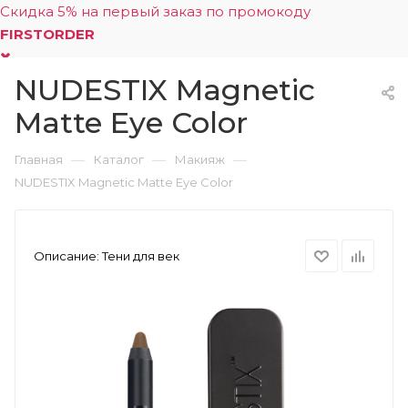
Скидка 5% на первый заказ по промокоду
FIRSTORDER
NUDESTIX Magnetic
0
Matte Eye Color
—
—
—
Главная
Каталог
Макияж
NUDESTIX Magnetic Matte Eye Color
Описание:
Тени для век