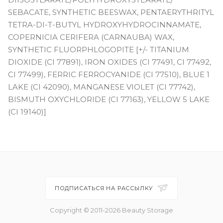
SEBACATE, SYNTHETIC BEESWAX, PENTAERYTHRITYL
TETRA-DI-T-BUTYL HYDROXYHYDROCINNAMATE,
COPERNICIA CERIFERA (CARNAUBA) WAX,
SYNTHETIC FLUORPHLOGOPITE [+/- TITANIUM
DIOXIDE (CI 77891), IRON OXIDES (CI 77491, CI 77492,
CI 77499), FERRIC FERROCYANIDE (CI 77510), BLUE 1
LAKE (CI 42090), MANGANESE VIOLET (CI 77742),
BISMUTH OXYCHLORIDE (CI 77163), YELLOW 5 LAKE
(CI 19140)]
ПОДПИСАТЬСЯ НА РАССЫЛКУ
Copyright © 2011-2026 Beauty Storage