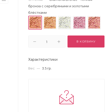
бронза с серебряными и золотыми
блёстками
В КОРЗИНУ
Характеристики
Вес
—
3.5 гр.