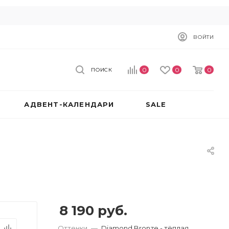
ВОЙТИ
0
0
0
ПОИСК
АДВЕНТ-КАЛЕНДАРИ
SALE
8 190
руб.
Оттенки
—
Diamond Bronze - тёплая