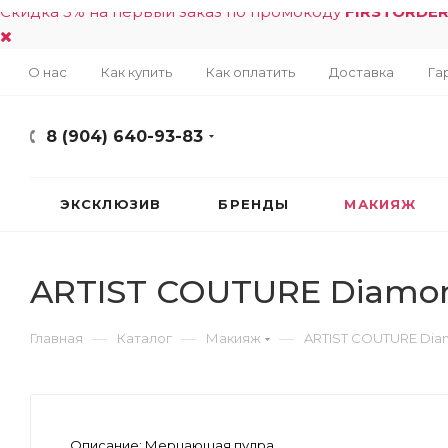
Скидка 5% на первый заказ по промокоду
FIRSTORDE
О нас
Как купить
Как оплатить
Доставка
Га
8 (904) 640-93-83
ЭКСКЛЮЗИВ
БРЕНДЫ
МАКИЯЖ
ARTIST COUTURE Diamond
—
—
—
Главная
Каталог
Макияж
ARTIST COUTURE Diamo
Описание:
Мерцающая пудра