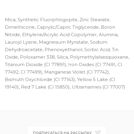
Mica, Synthetic Fluorphlogopite, Zinc Stearate,
Dimethicone, Caprylic/Capric Triglyceride, Boron
Nitride, Ethylene/Acrylic Acid Copolymer, Alumina,
Lauroyl Lysine, Magnesium Myristate, Sodium
Dehydroacetate, Phenoxyethanol, Sorbic Acid, Tin
Oxide, Poloxamer 338, Silica, Polymethylsilsesquioxane,
Titanium Dioxide (CI 77891), Iron Oxides (CI 77491, CI
77492, CI 77499), Manganese Violet (CI 77742),
Bismuth Oxychloride (CI 77163), Yellow 5 Lake (CI
19140), Red 7 Lake (CI 15850), Ultramarines (CI 77007)
ПОДПИСАТЬСЯ НА РАССЫЛКУ