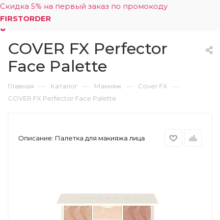
Скидка 5% на первый заказ по промокоду
FIRSTORDER
COVER FX Perfector
0
Face Palette
—
—
—
—
Главная
Каталог
Макияж
Cover FX
COVER FX Perfector Face Palette
Описание:
Палетка для макияжа лица