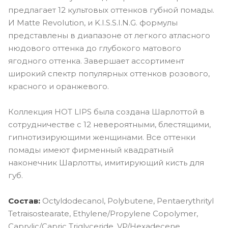
предлагает 12 культовых оттенков губной помады.
И Matte Revolution, и K.I.S.S.I.N.G. формулы
представлены в диапазоне от легкого атласного
нюдового оттенка до глубокого матового
ягодного оттенка. Завершает ассортимент
широкий спектр популярных оттенков розового,
красного и оранжевого.
Коллекция HOT LIPS была создана Шарлоттой в
сотрудничестве с 12 невероятными, блестящими,
гипнотизирующими женщинами. Все оттенки
помады имеют фирменный квадратный
наконечник Шарлотты, имитирующий кисть для
губ.
Состав:
Octyldodecanol, Polybutene, Pentaerythrityl
Tetraisostearate, Ethylene/Propylene Copolymer,
Caprylic/Capric Triglyceride, VP/Hexadecene