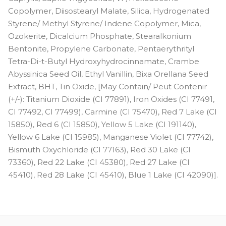
Copolymer, Diisostearyl Malate, Silica, Hydrogenated
Styrene/ Methyl Styrene/ Indene Copolymer, Mica,
Ozokerite, Dicalcium Phosphate, Stearalkonium
Bentonite, Propylene Carbonate, Pentaerythrityl
Tetra-Di-t-Butyl Hydroxyhydrocinnamate, Crambe
Abyssinica Seed Oil, Ethyl Vanillin, Bixa Orellana Seed
Extract, BHT, Tin Oxide, [May Contain/ Peut Contenir
(+/-): Titanium Dioxide (CI 77891), Iron Oxides (CI 77491,
CI 77492, CI 77499), Carmine (CI 75470), Red 7 Lake (CI
15850), Red 6 (CI 15850), Yellow 5 Lake (CI 191140),
Yellow 6 Lake (CI 15985), Manganese Violet (CI 77742),
Bismuth Oxychloride (CI 77163), Red 30 Lake (CI
73360), Red 22 Lake (CI 45380), Red 27 Lake (CI
45410), Red 28 Lake (CI 45410), Blue 1 Lake (CI 42090)].