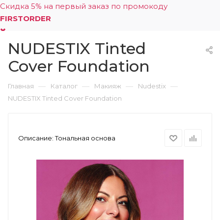
Скидка 5% на первый заказ по промокоду
FIRSTORDER
NUDESTIX Tinted
0
Cover Foundation
—
—
—
—
Главная
Каталог
Макияж
Nudestix
NUDESTIX Tinted Cover Foundation
Описание:
Тональная основа