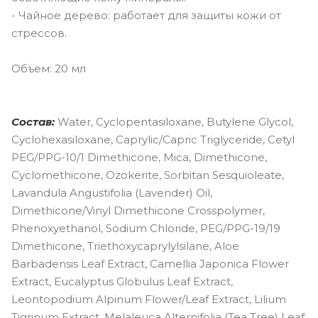
- Чайное дерево: работает для защиты кожи от
стрессов.
Объем: 20 мл
Состав:
Water, Cyclopentasiloxane, Butylene Glycol,
Cyclohexasiloxane, Caprylic/Capric Triglyceride, Cetyl
PEG/PPG-10/1 Dimethicone, Mica, Dimethicone,
Cyclomethicone, Ozokerite, Sorbitan Sesquioleate,
Lavandula Angustifolia (Lavender) Oil,
Dimethicone/Vinyl Dimethicone Crosspolymer,
Phenoxyethanol, Sodium Chloride, PEG/PPG-19/19
Dimethicone, Triethoxycaprylylsilane, Aloe
Barbadensis Leaf Extract, Camellia Japonica Flower
Extract, Eucalyptus Globulus Leaf Extract,
Leontopodium Alpinum Flower/Leaf Extract, Lilium
Tigrinum Extract, Melaleuca Alternifolia (Tea Tree) Leaf