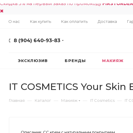
Скидка 5% на первый заказ по промокоду
FIRSTORDE
О нас
Как купить
Как оплатить
Доставка
Га
8 (904) 640-93-83
ЭКСКЛЮЗИВ
БРЕНДЫ
МАКИЯЖ
IT COSMETICS Your Skin 
—
—
—
—
Главная
Каталог
Макияж
IT Cosmetics
IT 
Описание:
CC крем с натуральным покрытием