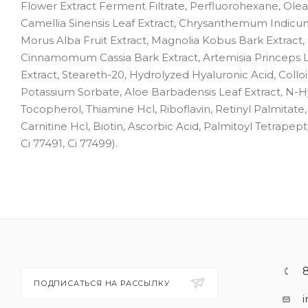
Flower Extract Ferment Filtrate, Perfluorohexane, Olea 
Camellia Sinensis Leaf Extract, Chrysanthemum Indicum 
Morus Alba Fruit Extract, Magnolia Kobus Bark Extract, 
Cinnamomum Cassia Bark Extract, Artemisia Princeps 
Extract, Steareth-20, Hydrolyzed Hyaluronic Acid, Collo
Potassium Sorbate, Aloe Barbadensis Leaf Extract, N-
Tocopherol, Thiamine Hcl, Riboflavin, Retinyl Palmitate,
Carnitine Hcl, Biotin, Ascorbic Acid, Palmitoyl Tetrapep
Ci 77491, Ci 77499).
ПОДПИСАТЬСЯ НА РАССЫЛКУ