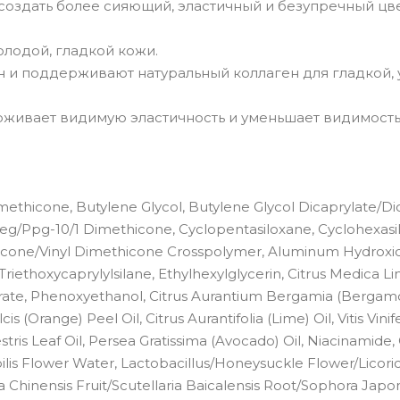
оздать более сияющий, эластичный и безупречный цве
олодой, гладкой кожи.
 и поддерживают натуральный коллаген для гладкой, 
ерживает видимую эластичность и уменьшает видимость
imethicone, Butylene Glycol, Butylene Glycol Dicaprylate/Di
l Peg/Ppg-10/1 Dimethicone, Cyclopentasiloxane, Cyclohexasi
hicone/Vinyl Dimethicone Crosspolymer, Aluminum Hydroxid
, Triethoxycaprylylsilane, Ethylhexylglycerin, Citrus Medica
arate, Phenoxyethanol, Citrus Aurantium Bergamia (Bergamo
 (Orange) Peel Oil, Citrus Aurantifolia (Lime) Oil, Vitis Vinif
tris Leaf Oil, Persea Gratissima (Avocado) Oil, Niacinamide, 
bilis Flower Water, Lactobacillus/Honeysuckle Flower/Licori
Chinensis Fruit/Scutellaria Baicalensis Root/Sophora Japo