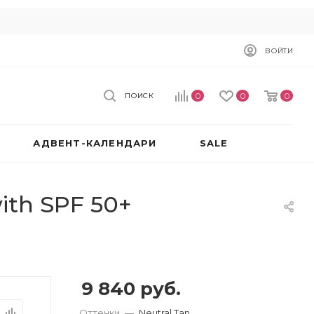
ВОЙТИ
0
0
0
ПОИСК
АДВЕНТ-КАЛЕНДАРИ
SALE
ith SPF 50+
9 840
руб.
Оттенки
—
Neutral Tan