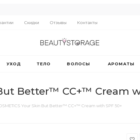
R
рантии
Скидки
Отзывы
Контакты
УХОД
ТЕЛО
ВОЛОСЫ
АРОМАТЫ
But Better™ CC+™ Cream w
COSMETICS Your Skin But Better™ CC+™ Cream with SPF 50+