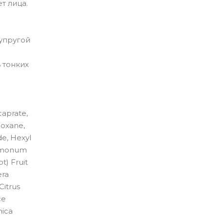
т лица.
упругой
 тонких
caprate,
loxane,
e, Hexyl
 Limonum
t) Fruit
era
Citrus
ce
nica