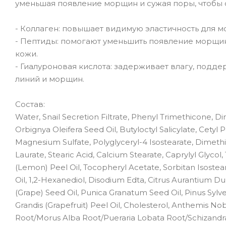
уменьшая появление морщин и сужая поры, чтобы с
- Коллаген: повышает видимую эластичность для м
- Пептиды: помогают уменьшить появление морщин
кожи.
- Гиалуроновая кислота: задерживает влагу, подд
линий и морщин.
Состав:
Water, Snail Secretion Filtrate, Phenyl Trimethicone, D
Orbignya Oleifera Seed Oil, Butyloctyl Salicylate, Cety
Magnesium Sulfate, Polyglyceryl-4 Isostearate, Dimet
Laurate, Stearic Acid, Calcium Stearate, Caprylyl Glycol
(Lemon) Peel Oil, Tocopheryl Acetate, Sorbitan Isoste
Oil, 1,2-Hexanediol, Disodium Edta, Citrus Aurantium Dulcis
(Grape) Seed Oil, Punica Granatum Seed Oil, Pinus Sylves
Grandis (Grapefruit) Peel Oil, Cholesterol, Anthemis No
Root/Morus Alba Root/Pueraria Lobata Root/Schizandra 