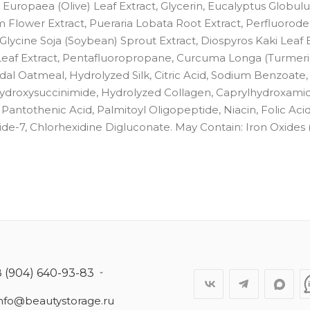
Europaea (Olive) Leaf Extract, Glycerin, Eucalyptus Globulus
Flower Extract, Pueraria Lobata Root Extract, Perfluorodec
Glycine Soja (Soybean) Sprout Extract, Diospyros Kaki Leaf E
Leaf Extract, Pentafluoropropane, Curcuma Longa (Turmeri
idal Oatmeal, Hydrolyzed Silk, Citric Acid, Sodium Benzoate,
Hydroxysuccinimide, Hydrolyzed Collagen, Caprylhydroxamic
 Pantothenic Acid, Palmitoyl Oligopeptide, Niacin, Folic Acid
tide-7, Chlorhexidine Digluconate. May Contain: Iron Oxides 
8 (904) 640-93-83
info@beautystorage.ru