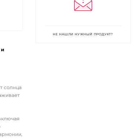
НЕ НАШЛИ НУЖНЫЙ ПРОДУКТ?
 и
т солнца
лаживает
 включая
о
гармонии,