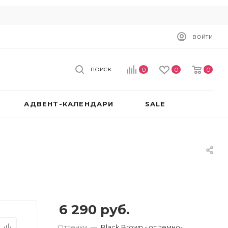
ВОЙТИ
0
0
0
ПОИСК
АДВЕНТ-КАЛЕНДАРИ
SALE
6 290
руб.
Оттенки
—
Black Brown - от темно-