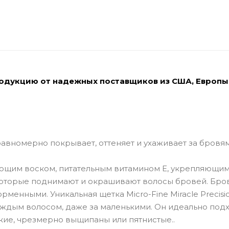
родукцию от надежных поставщиков из США, Европы
равномерно покрывает, оттеняет и ухаживает за бровям
ющим воском, питательным витамином Е, укрепляющи
которые поднимают и окрашивают волосы бровей. Бро
менными. Уникальная щетка Micro-Fine Miracle Precisi
аждым волосом, даже за маленькими. Он идеально под
кие, чрезмерно выщипаны или пятнистые..