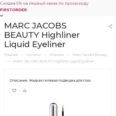
Скидка 5% на первый заказ по промокоду
FIRSTORDER
MARC JACOBS
0
BEAUTY Highliner
Liquid Eyeliner
—
—
—
Главная
Каталог
Макияж
Marc Jacobs Beauty
—
MARC JACOBS BEAUTY Highliner Liquid Eyeliner
Описание:
Жидкая гелевая подводка для глаз