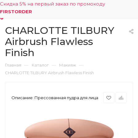
Скидка 5% на первый заказ по промокоду
FIRSTORDER
CHARLOTTE TILBURY
0
Airbrush Flawless
Finish
—
—
—
Главная
Каталог
Макияж
CHARLOTTE TILBURY Airbrush Flawless Finish
Описание:
Прессованная пудра для лица