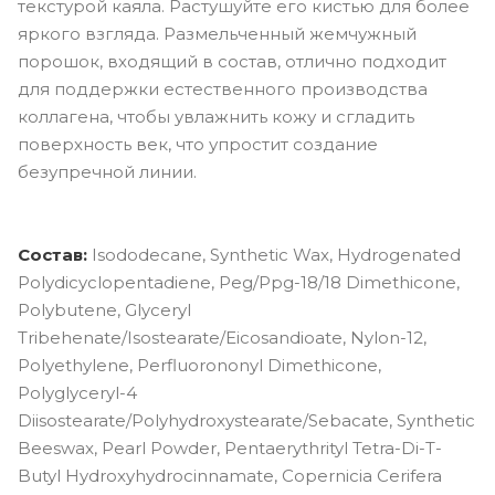
текстурой каяла. Растушуйте его кистью для более
яркого взгляда. Размельченный жемчужный
порошок, входящий в состав, отлично подходит
для поддержки естественного производства
коллагена, чтобы увлажнить кожу и сгладить
поверхность век, что упростит создание
безупречной линии.
Состав:
Isododecane, Synthetic Wax, Hydrogenated
Polydicyclopentadiene, Peg/Ppg-18/18 Dimethicone,
Polybutene, Glyceryl
Tribehenate/Isostearate/Eicosandioate, Nylon-12,
Polyethylene, Perfluorononyl Dimethicone,
Polyglyceryl-4
Diisostearate/Polyhydroxystearate/Sebacate, Synthetic
Beeswax, Pearl Powder, Pentaerythrityl Tetra-Di-T-
Butyl Hydroxyhydrocinnamate, Copernicia Cerifera