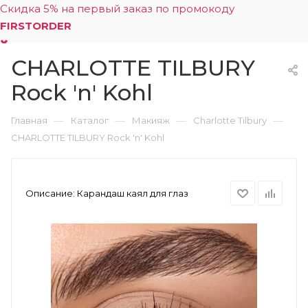
Скидка 5% на первый заказ по промокоду
FIRSTORDER
CHARLOTTE TILBURY
0
Rock 'n' Kohl
—
—
—
—
Главная
Каталог
Макияж
Charlotte Tilbury
CHARLOTTE TILBURY Rock 'n' Kohl
Описание:
Карандаш каял для глаз