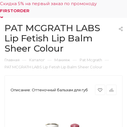
Скидка 5% на первый заказ по промокоду
FIRSTORDER
PAT MCGRATH LABS
0
Lip Fetish Lip Balm
Sheer Colour
—
—
—
—
Главная
Каталог
Макияж
Pat Mcgrath
PAT MCGRATH LABS Lip Fetish Lip Balm Sheer Colour
Описание:
Оттеночный бальзам для губ