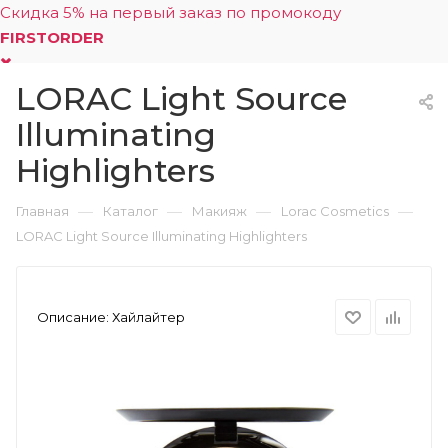
Скидка 5% на первый заказ по промокоду
FIRSTORDER
LORAC Light Source
0
Illuminating
Highlighters
—
—
—
—
Главная
Каталог
Макияж
Lorac Cosmetics
LORAC Light Source Illuminating Highlighters
Описание:
Хайлайтер