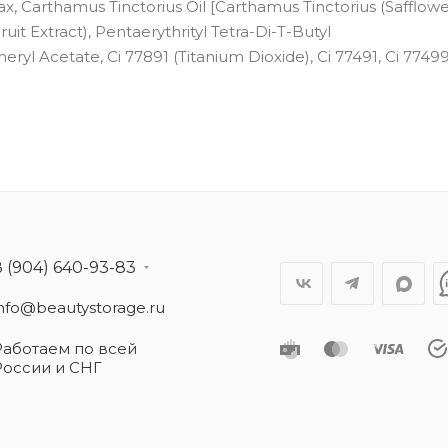
x, Carthamus Tinctorius Oil [Carthamus Tinctorius (Safflow
Fruit Extract), Pentaerythrityl Tetra-Di-T-Butyl
l Acetate, Ci 77891 (Titanium Dioxide), Ci 77491, Ci 77499
8 (904) 640-93-83
info@beautystorage.ru
Работаем по всей
России и СНГ