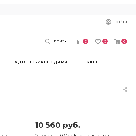
ВОЙТИ
0
0
0
ПОИСК
АДВЕНТ-КАЛЕНДАРИ
SALE
10 560
руб.
Оттенки
—
02 Medium - золото цвета