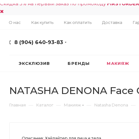
Скидка 5% на первый заказ по промокоду
FIRSTORDE
О нас
Как купить
Как оплатить
Доставка
Га
8 (904) 640-93-83
ЭКСКЛЮЗИВ
БРЕНДЫ
МАКИЯЖ
NATASHA DENONA Face 
—
—
—
—
Главная
Каталог
Макияж
Natasha Denona
Описание:
Хайлайтер для лица и тела