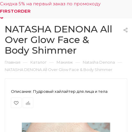
Скидка 5% на первый заказ по промокоду
FIRSTORDER
NATASHA DENONA All
0
Over Glow Face &
Body Shimmer
—
—
—
—
Главная
Каталог
Макияж
Natasha Denona
NATASHA DENONA All Over Glow Face & Body Shimmer
Описание:
Пудровый хайлайтер для лица и тела