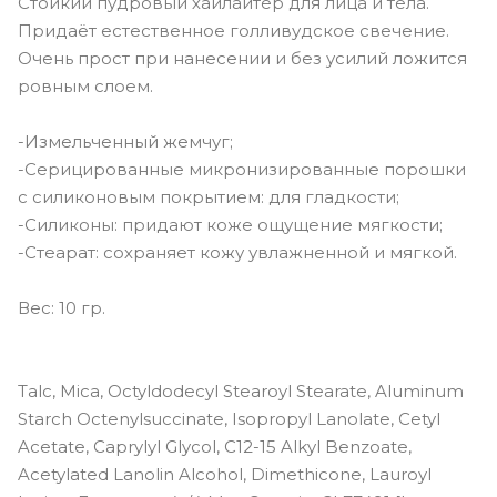
Стойкий пудровый хайлайтер для лица и тела.
Придаёт естественное голливудское свечение.
Очень прост при нанесении и без усилий ложится
ровным слоем.
-Измельченный жемчуг;
-Серицированные микронизированные порошки
с силиконовым покрытием: для гладкости;
-Силиконы: придают коже ощущение мягкости;
-Стеарат: сохраняет кожу увлажненной и мягкой.
Вес: 10 гр.
Talc, Mica, Octyldodecyl Stearoyl Stearate, Aluminum
Starch Octenylsuccinate, Isopropyl Lanolate, Cetyl
Acetate, Caprylyl Glycol, C12-15 Alkyl Benzoate,
Acetylated Lanolin Alcohol, Dimethicone, Lauroyl