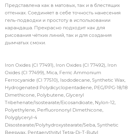
Представлена как в матовых, так и в блестящих
оттенках. Соединяет в себе точность нанесения
гель-подводки и простоту в использовании
карандаша. Прекрасно подходит как для
рисования чётких линий, так и для создания
дымчатых смоки.
Iron Oxides (CI 77491), Iron Oxides (CI 77492), Iron
Oxides (CI 77499), Mica, Ferric Ammonium
Ferrocyanide (CI 77510), Isododecane, Synthetic Wax,
Hydrogenated Polydicyclopentadiene, PEG/PPG-18/18
Dimethicone, Polybutene, Glyceryl
Tribehenate/Isostearate/Eicosandioate, Nylon-12,
Polyethylene, Perfluorononyl Dimethicone,
Polyglyceryl-4
Diisostearate/Polyhydroxystearate/Seba, Synthetic
Beeswax, Pentaerythrityl Tetra-Di-T-Butyl