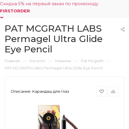
Скидка 5% на первый заказ по промокоду
FIRSTORDER
PAT MCGRATH LABS
0
Permagel Ultra Glide
Eye Pencil
—
—
—
—
Главная
Каталог
Макияж
Pat Mcgrath
PAT MCGRATH LABS Permagel Ultra Glide Eye Pencil
Описание:
Карандаш для глаз