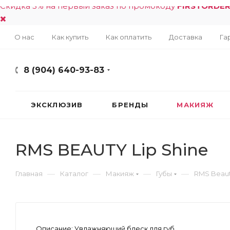
Скидка 5% на первый заказ по промокоду
FIRSTORDE
О нас
Как купить
Как оплатить
Доставка
Га
8 (904) 640-93-83
ЭКСКЛЮЗИВ
БРЕНДЫ
МАКИЯЖ
RMS BEAUTY Lip Shine
—
—
—
—
Главная
Каталог
Макияж
Губы
RMS Beau
Описание:
Увлажняющий блеск для губ