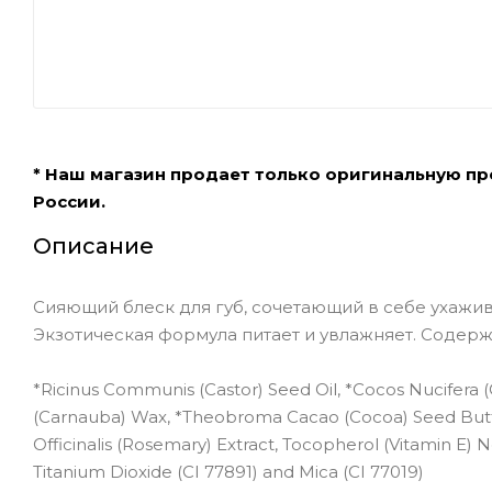
* Наш магазин продает только оригинальную п
России.
Описание
Сияющий блеск для губ, сочетающий в себе ухажи
Экзотическая формула питает и увлажняет. Содержи
*Ricinus Communis (Castor) Seed Oil, *Cocos Nucifera (Co
(Carnauba) Wax, *Theobroma Cacao (Cocoa) Seed Butter
Officinalis (Rosemary) Extract, Tocopherol (Vitamin E) N
Titanium Dioxide (CI 77891) and Mica (CI 77019)