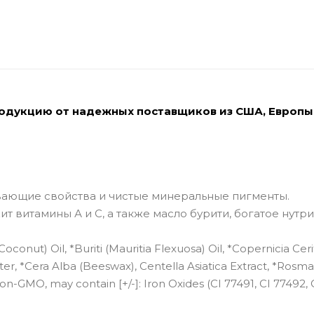
родукцию от надежных поставщиков из США, Европы
вающие свойства и чистые минеральные пигменты.
т витамины А и С, а также масло бурити, богатое нутр
conut) Oil, *Buriti (Mauritia Flexuosa) Oil, *Copernicia Ceri
, *Cera Alba (Beeswax), Centella Asiatica Extract, *Rosma
on-GMO, may contain [+/-]: Iron Oxides (CI 77491, CI 77492, 