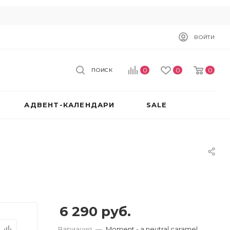
ВОЙТИ
0
0
0
ПОИСК
АДВЕНТ-КАЛЕНДАРИ
SALE
6 290
руб.
Вариация
—
Moment - a neutral caramel