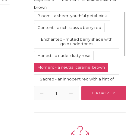
brown
Bloom - a sheer, youthful petal-pink
Content - a rich, classic berry red
Enchanted - muted berry shade with
gold undertones
Honest - a nude, dusty rose
Moment - a neutral caramel brown
Sacred - an innocent red with a hint of
pink
В КОРЗИНУ
Sublime - a bright and modern fuchsia
pink
Trance - tawny plum brown with shine