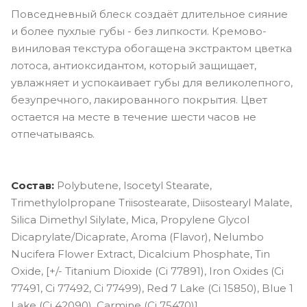
Повседневный блеск создаёт длительное сияние
и более пухлые губы - без липкости. Кремово-
виниловая текстура обогащена экстрактом цветка
лотоса, антиоксидантом, который защищает,
увлажняет и успокаивает губы для великолепного,
безупречного, лакированного покрытия. Цвет
остается на месте в течение шести часов не
отпечатываясь.
Состав:
Polybutene, Isocetyl Stearate,
Trimethylolpropane Triisostearate, Diisostearyl Malate,
Silica Dimethyl Silylate, Mica, Propylene Glycol
Dicaprylate/Dicaprate, Aroma (Flavor), Nelumbo
Nucifera Flower Extract, Dicalcium Phosphate, Tin
Oxide, [+/- Titanium Dioxide (Ci 77891), Iron Oxides (Ci
77491, Ci 77492, Ci 77499), Red 7 Lake (Ci 15850), Blue 1
Lake (Ci 42090), Carmine (Ci 75470)].