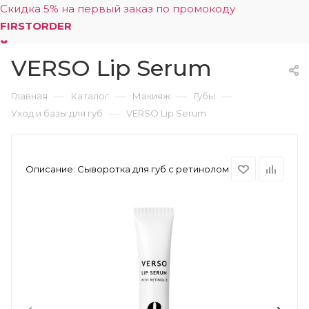
Скидка 5% на первый заказ по промокоду
FIRSTORDER
VERSO Lip Serum
0
—
—
—
—
Главная
Каталог
Макияж
Губы
—
Уход и базы для губ
VERSO Lip Serum
Описание:
Сыворотка для губ с ретинолом