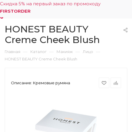
Скидка 5% на первый заказ по промокоду
FIRSTORDER
HONEST BEAUTY
0
Creme Cheek Blush
—
—
—
—
Главная
Каталог
Макияж
Лицо
HONEST BEAUTY Creme Cheek Blush
Описание:
Кремовые румяна