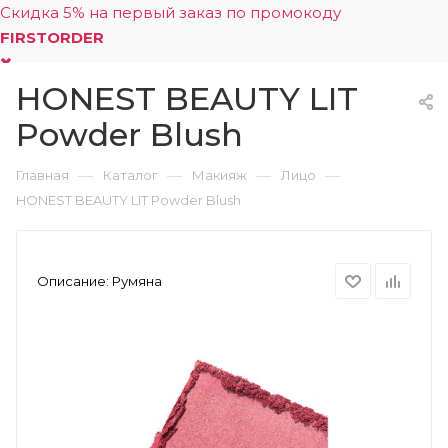
Скидка 5% на первый заказ по промокоду
FIRSTORDER
HONEST BEAUTY LIT
0
Powder Blush
—
—
—
—
Главная
Каталог
Макияж
Лицо
HONEST BEAUTY LIT Powder Blush
Описание:
Румяна