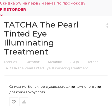
Скидка 5% на первый заказ по промокоду
FIRSTORDER
TATCHA The Pearl
0
Tinted Eye
Illuminating
Treatment
—
—
—
—
—
Главная
Каталог
Макияж
Лицо
Tatcha
TATCHA The Pearl Tinted Eye Illuminating Treatment
Описание:
Консилер с ухаживающими компонентами
для кожи вокруг глаз