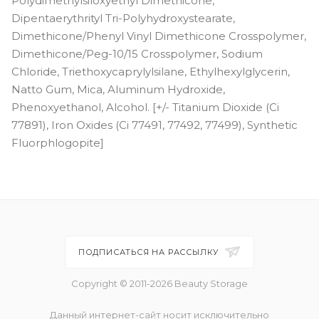
Polydimethylsiloxyethyl Dimethicone,
Dipentaerythrityl Tri-Polyhydroxystearate,
Dimethicone/Phenyl Vinyl Dimethicone Crosspolymer,
Dimethicone/Peg-10/15 Crosspolymer, Sodium
Chloride, Triethoxycaprylylsilane, Ethylhexylglycerin,
Natto Gum, Mica, Aluminum Hydroxide,
Phenoxyethanol, Alcohol. [+/- Titanium Dioxide (Ci
77891), Iron Oxides (Ci 77491, 77492, 77499), Synthetic
Fluorphlogopite]
ПОДПИСАТЬСЯ НА РАССЫЛКУ
Copyright © 2011-2026 Beauty Storage
Данный интернет-сайт носит исключительно