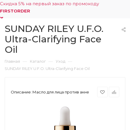
Скидка 5% на первый заказ по промокоду
FIRSTORDER
SUNDAY RILEY U.F.O.
0
Ultra-Clarifying Face
Oil
—
—
—
Главная
Каталог
Уход
SUNDAY RILEY U.F.O. Ultra-Clarifying Face Oil
Описание:
Масло для лица против акне