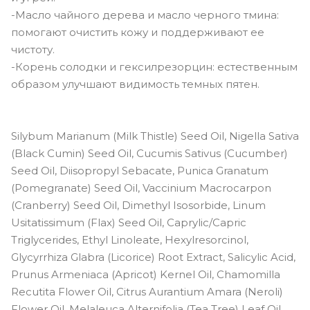
-Масло чайного дерева и масло черного тмина:
помогают очистить кожу и поддерживают ее
чистоту.
-Корень солодки и гексилрезорцин: естественным
образом улучшают видимость темных пятен.
Silybum Marianum (Milk Thistle) Seed Oil, Nigella Sativa
(Black Cumin) Seed Oil, Cucumis Sativus (Cucumber)
Seed Oil, Diisopropyl Sebacate, Punica Granatum
(Pomegranate) Seed Oil, Vaccinium Macrocarpon
(Cranberry) Seed Oil, Dimethyl Isosorbide, Linum
Usitatissimum (Flax) Seed Oil, Caprylic/Capric
Triglycerides, Ethyl Linoleate, Hexylresorcinol,
Glycyrrhiza Glabra (Licorice) Root Extract, Salicylic Acid,
Prunus Armeniaca (Apricot) Kernel Oil, Chamomilla
Recutita Flower Oil, Citrus Aurantium Amara (Neroli)
Flower Oil, Melaleuca Alternifolia (Tea Tree) Leaf Oil,