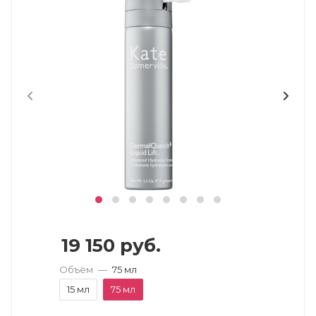
19 150
руб.
Объём
—
75 мл
15 мл
75 мл