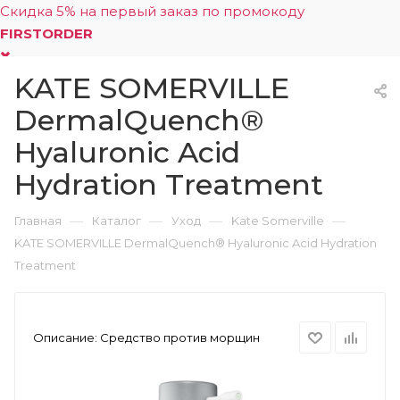
Скидка 5% на первый заказ по промокоду
FIRSTORDER
KATE SOMERVILLE
0
DermalQuench®
Hyaluronic Acid
Hydration Treatment
—
—
—
—
Главная
Каталог
Уход
Kate Somerville
KATE SOMERVILLE DermalQuench® Hyaluronic Acid Hydration
Treatment
Описание:
Средство против морщин