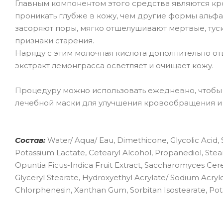
Главным компонентом этого средства являются кр
проникать глубже в кожу, чем другие формы альф
засоряют поры, мягко отшелушивают мертвые, тус
признаки старения.
Наряду с этим молочная кислота дополнительно от
экстракт лемонграсса осветляет и очищает кожу.
Процедуру можно использовать ежедневно, чтобы п
лечебной маски для улучшения кровообращения и
Состав:
Water/ Aqua/ Eau, Dimethicone, Glycolic Acid,
Potassium Lactate, Cetearyl Alcohol, Propanediol, Stear
Opuntia Ficus-Indica Fruit Extract, Saccharomyces Cer
Glyceryl Stearate, Hydroxyethyl Acrylate/ Sodium Acryl
Chlorphenesin, Xanthan Gum, Sorbitan Isostearate, Pot