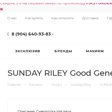
Скидка 5% на первый заказ по промокоду
FIRSTORDE
О нас
Как купить
Как оплатить
Доставка
Га
8 (904) 640-93-83
ЭКСКЛЮЗИВ
БРЕНДЫ
МАКИЯЖ
SUNDAY RILEY Good Genes
—
—
—
—
Главная
Каталог
Уход
Sunday Riley
SUNDAY
Описание:
Сыворотка для лица