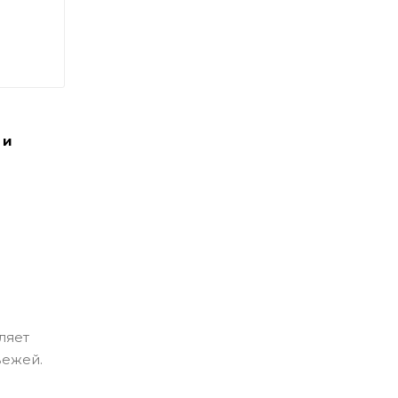
 и
ляет
вежей.