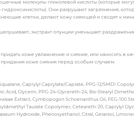
ошечные молекулы гликолевой кислоты (которые могу
а-гидроксикислоты). Они разрушают загрязнения, кото
кнеющие клетки, делают кожу сияющей и сводят к мин
шелушивает, экстракт опунции уменьшает раздражение
ридать коже увлажнение и сияние, или наносить в ка
 придания коже сияния перед особым случаем.
 Squalane, Caprylyl Caprylate/Caprate, PPG-12/SMDI Copol
ic Acid, Glycerin, PPG-24-Glycereth-24, Bis-Stearyl Dimethi
evisiae Extract, Cymbopogon Schoenanthus Oil, PEG-100 Ste
oyldimethyl Taurate Copolymer, Ceteareth-20, Caprylyl Glyc
assium Hydroxide, Phenoxyethanol, Citral, Geraniol, Limon