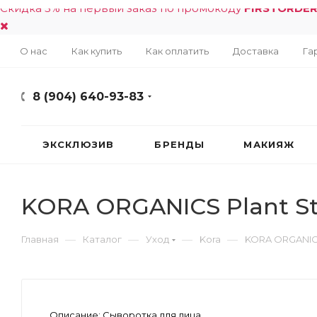
Скидка 5% на первый заказ по промокоду
FIRSTORDE
О нас
Как купить
Как оплатить
Доставка
Га
8 (904) 640-93-83
ЭКСКЛЮЗИВ
БРЕНДЫ
МАКИЯЖ
KORA ORGANICS Plant Ste
—
—
—
—
Главная
Каталог
Уход
Kora
KORA ORGANICS 
Описание:
Сыворотка для лица