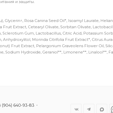
питания и защиты.
), Glycerin^, Rosa Canina Seed Oil*, Isoamyl Laurate, Helia
ruit Extract, Cetearyl Olivate, Sorbitan Olivate, Lactobacil
n, Sclerotium Gum, Lactobacillus, Citric Acid, Potassium Sorb
 Anhydroxylitol, Morinda Citrifolia Fruit Extract*, Citrus Aur
nut) Fruit Extract, Pelargonium Graveolens Flower Oil, Silic
, Sodium Hydroxide, Geraniol**, Limonene**, Linalool**, Fa
8 (904) 640-93-83