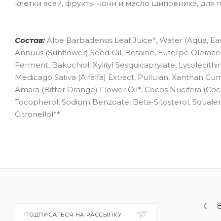
клетки асаи, фрукты нони и масло шиповника, для 
Состав:
Aloe Barbadensis Leaf Juice*, Water (Aqua, Eau
Annuus (Sunflower) Seed Oil, Betaine, Euterpe Oleracea F
Ferment, Bakuchiol, Xylityl Sesquicaprylate, Lysolecithi
Medicago Sativa (Alfalfa) Extract, Pullulan, Xanthan Gum,
Amara (Bitter Orange) Flower Oil*, Cocos Nucifera (Coco
Tocopherol, Sodium Benzoate, Beta-Sitosterol, Squalene
Citronellol**.
ПОДПИСАТЬСЯ НА РАССЫЛКУ