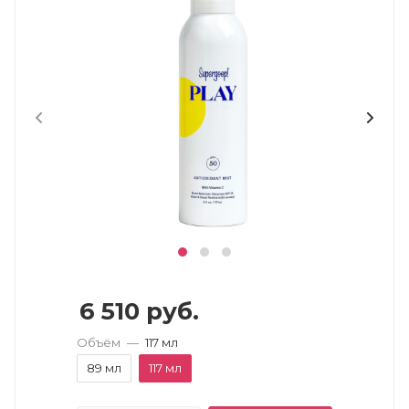
6 510
руб.
Объём
—
117 мл
89 мл
117 мл