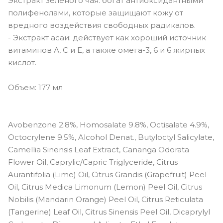
Экстракт зеленого чая: богат антиоксидантными
полифенолами, которые защищают кожу от
вредного воздействия свободных радикалов.
- Экстракт асаи: действует как хороший источник
витаминов А, С и Е, а также омега-3, 6 и 6 жирных
кислот.
Объем: 177 мл
Avobenzone 2.8%, Homosalate 9.8%, Octisalate 4.9%,
Octocrylene 9.5%, Alcohol Denat., Butyloctyl Salicylate,
Camellia Sinensis Leaf Extract, Cananga Odorata
Flower Oil, Caprylic/Capric Triglyceride, Citrus
Aurantifolia (Lime) Oil, Citrus Grandis (Grapefruit) Peel
Oil, Citrus Medica Limonum (Lemon) Peel Oil, Citrus
Nobilis (Mandarin Orange) Peel Oil, Citrus Reticulata
(Tangerine) Leaf Oil, Citrus Sinensis Peel Oil, Dicaprylyl