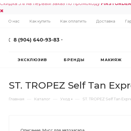
Скидка 5% на первый заказ по промокоду
FIRSTORDE
О нас
Как купить
Как оплатить
Доставка
Га
8 (904) 640-93-83
ЭКСКЛЮЗИВ
БРЕНДЫ
МАКИЯЖ
ST. TROPEZ Self Tan Exp
—
—
—
Главная
Каталог
Уход
ST. TROPEZ Self Tan Exp
Описание:
Мусс для автозагара