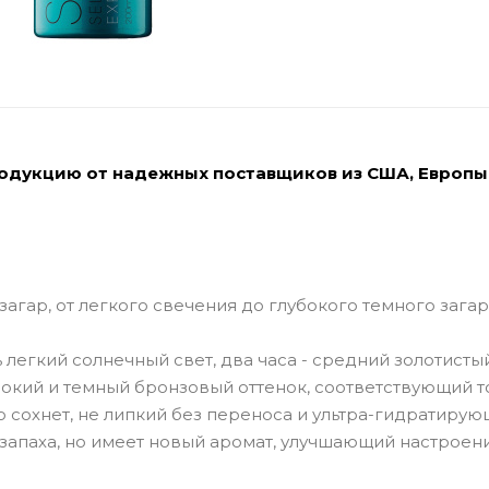
родукцию от надежных поставщиков из США, Европы
агар, от легкого свечения до глубокого темного загар
легкий солнечный свет, два часа - средний золотисты
лубокий и темный бронзовый оттенок, соответствующий т
ро сохнет, не липкий без переноса и ультра-гидратирую
запаха, но имеет новый аромат, улучшающий настроени