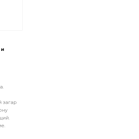
 и
а.
й загар
ону
щий.
е.