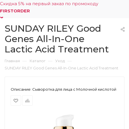
Скидка 5% на первый заказ по промокоду
FIRSTORDER
SUNDAY RILEY Good
0
Genes All-In-One
Lactic Acid Treatment
—
—
—
Главная
Каталог
Уход
SUNDAY RILEY Good Genes All-In-One Lactic Acid Treatment
Описание:
Сыворотка для лица с Молочной кислотой