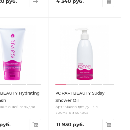
20 руб.
4 340
руб.
BEAUTY Hydrating
KOPARI BEAUTY Sudsy
ash
Shower Oil
лажняющий гель для
Арт.: Масло для душа с
ароматом кокоса
руб.
11 930
руб.