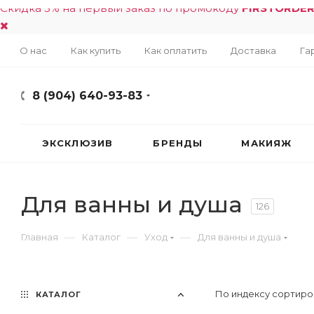
Скидка 5% на первый заказ по промокоду
FIRSTORDE
О нас
Как купить
Как оплатить
Доставка
Га
8 (904) 640-93-83
ЭКСКЛЮЗИВ
БРЕНДЫ
МАКИЯЖ
Для ванны и душа
126
—
—
—
Главная
Каталог
Уход
Для ванны и душа
По индексу сортиро
КАТАЛОГ