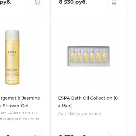
руб.
8 530
руб.
rgamot & Jasmine
ESPA Bath Oil Collection (6
d Shower Gel
x 15ml)
ь для душа и ванны с
Арт.: Масло для ванны
ергамота и жасмина