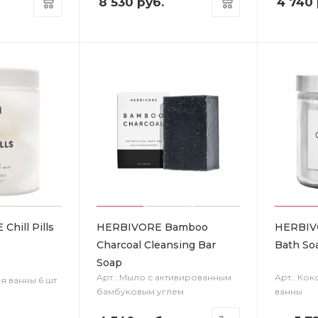
8 530
руб.
4 740
hill Pills
HERBIVORE Bamboo
HERBIV
Charcoal Cleansing Bar
Bath So
Soap
Арт.: Мыло с активированным
Арт.: Ко
я ванны 6 шт.
бамбуковым углем
ванны