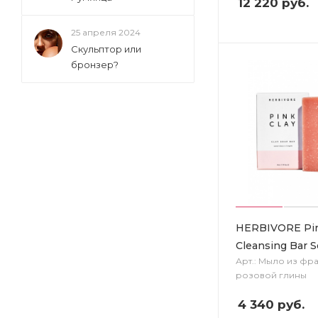
12 220
руб.
25 апреля 2024
Скульптор или
бронзер?
HERBIVORE Pin
Cleansing Bar 
Арт.: Мыло из фр
розовой глины
4 340
руб.