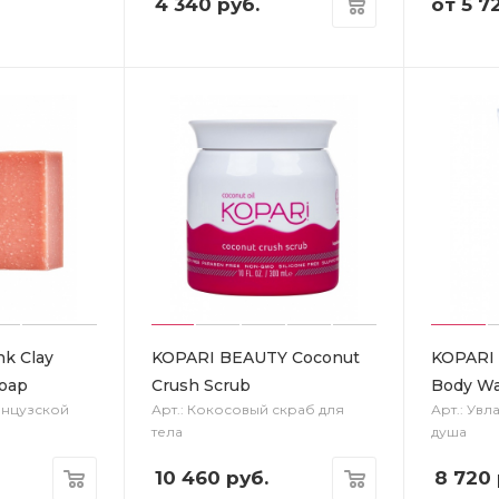
4 340
руб.
от
5 7
k Clay
KOPARI BEAUTY Coconut
KOPARI 
Soap
Crush Scrub
Body W
анцузской
Арт.: Кокосовый скраб для
Арт.: Ув
тела
душа
10 460
руб.
8 720