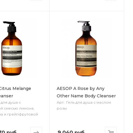
itrus Melange
AESOP A Rose by Any
eanser
Other Name Body Cleanser
ь для душа с
Арт.: Гель для душа с маслом
й смесью лимона,
розы
на и грейпфрутовой
70 руб.
9 040
руб.