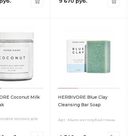
руб.
9 670
руб.
ORE Coconut Milk
HERBIVORE Blue Clay
ak
Cleansing Bar Soap
косовое молоко для
Арт.: Мыло из голубой глины