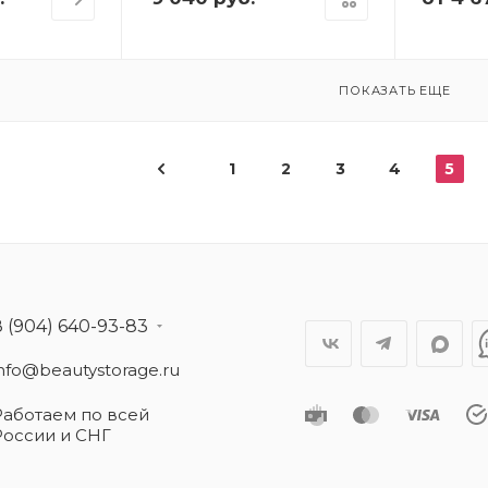
ПОКАЗАТЬ ЕЩЕ
1
2
3
4
5
8 (904) 640-93-83
info@beautystorage.ru
Работаем по всей
России и СНГ