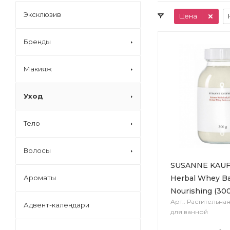
Эксклюзив
Цена
Бренды
Макияж
Уход
Тело
Волосы
SUSANNE KAU
Herbal Whey B
Ароматы
Nourishing (30
Арт.: Растительна
Адвент-календари
для ванной