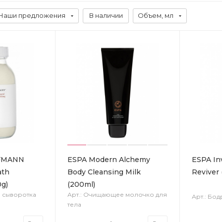
Наши предложения
В наличии
Объем, мл
FMANN
ESPA Modern Alchemy
ESPA In
ath
Body Cleansing Milk
Reviver
0g)
(200ml)
я сыворотка
Арт.: Очищающее молочко для
Арт.: Бо
тела