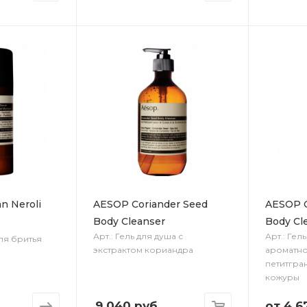
n Neroli
AESOP Coriander Seed
AESOP C
Body Cleanser
Body Cl
Арт.: Гель для душа с
Арт.: Гел
ля бритья
экстрактом кориандра
ароматно
петитгра
кожуры
.
9 040
руб.
от
4 6