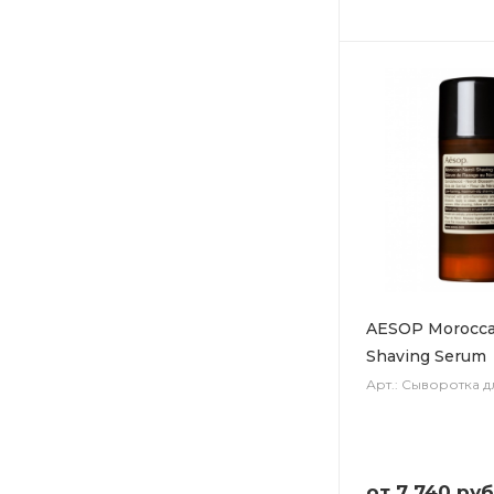
AESOP Morocca
Shaving Serum
Арт.: Сыворотка д
от
7 740 руб