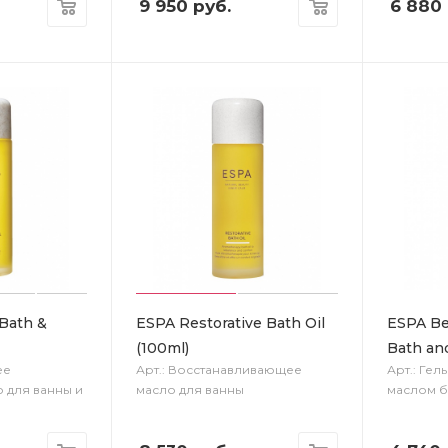
9 950
руб.
6 880
 Bath &
ESPA Restorative Bath Oil
ESPA Be
(100ml)
Bath an
ее
Арт.: Восстанавливающее
Арт.: Гел
 для ванны и
масло для ванны
маслом б