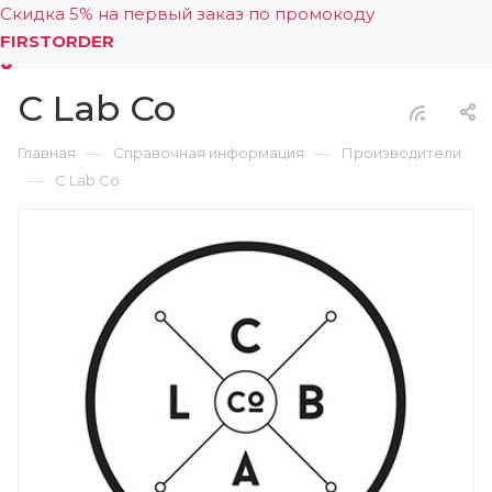
Скидка 5% на первый заказ по промокоду
FIRSTORDER
C Lab Co
0
—
—
Главная
Справочная информация
Производители
—
C Lab Co