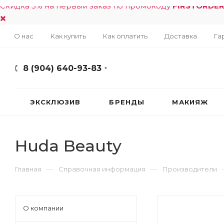
Скидка 5% на первый заказ по промокоду
FIRSTORDE
О нас
Как купить
Как оплатить
Доставка
Га
8 (904) 640-93-83
ЭКСКЛЮЗИВ
БРЕНДЫ
МАКИЯЖ
Huda Beauty
—
—
Главная
Справочная информация
Производители
О компании