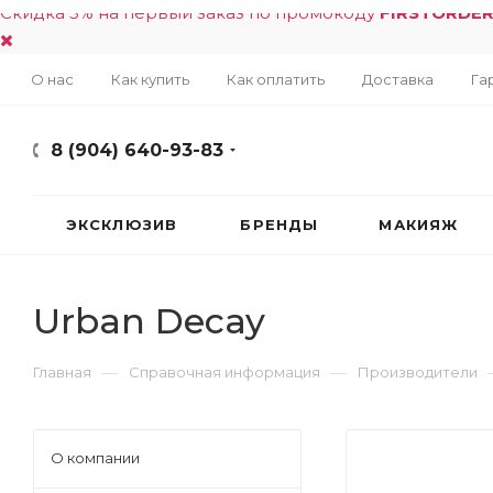
Скидка 5% на первый заказ по промокоду
FIRSTORDE
О нас
Как купить
Как оплатить
Доставка
Га
8 (904) 640-93-83
ЭКСКЛЮЗИВ
БРЕНДЫ
МАКИЯЖ
Urban Decay
—
—
Главная
Справочная информация
Производители
О компании