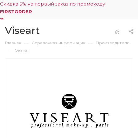
Скидка 5% на первый заказ по промокоду
FIRSTORDER
Viseart
0
—
—
Главная
Справочная информация
Производители
—
Viseart