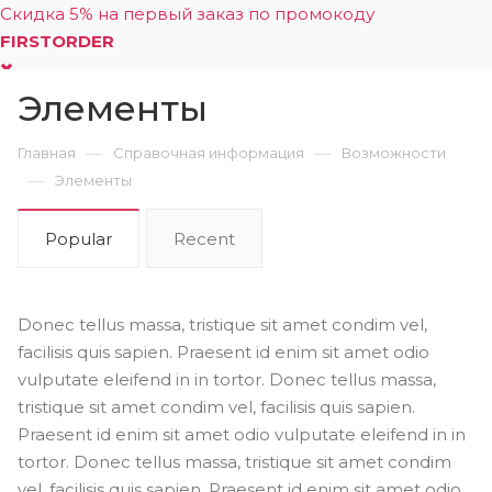
Скидка 5% на первый заказ по промокоду
FIRSTORDER
Элементы
0
—
—
Главная
Справочная информация
Возможности
—
Элементы
Popular
Recent
Donec tellus massa, tristique sit amet condim vel,
facilisis quis sapien. Praesent id enim sit amet odio
vulputate eleifend in in tortor. Donec tellus massa,
tristique sit amet condim vel, facilisis quis sapien.
Praesent id enim sit amet odio vulputate eleifend in in
tortor. Donec tellus massa, tristique sit amet condim
vel, facilisis quis sapien. Praesent id enim sit amet odio