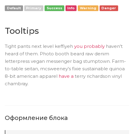
Default
Primary
Success
Info
Warning
Danger
Tooltips
Tight pants next level keffiyeh
you probably
haven't
heard of them. Photo booth beard raw denim
letterpress vegan messenger bag stumptown. Farm-
to-table seitan, mcsweeney's fixie sustainable quinoa
8-bit american apparel
have a
terry richardson vinyl
chambray.
Оформление блока