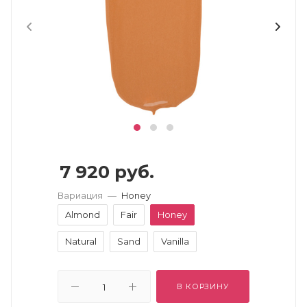
7 920
руб.
Вариация
—
Honey
Almond
Fair
Honey
Natural
Sand
Vanilla
В КОРЗИНУ