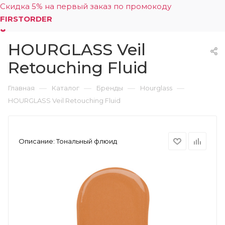
Скидка 5% на первый заказ по промокоду
FIRSTORDER
HOURGLASS Veil
0
Retouching Fluid
—
—
—
—
Главная
Каталог
Бренды
Hourglass
HOURGLASS Veil Retouching Fluid
Описание:
Тональный флюид