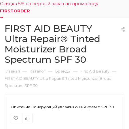
Скидка 5% на первый заказ по промокоду
FIRSTORDER
FIRST AID BEAUTY
0
Ultra Repair® Tinted
Moisturizer Broad
Spectrum SPF 30
—
—
—
—
Главная
Каталог
Бренды
First Aid Beauty
FIRST AID BEAUTY Ultra Repair® Tinted Moisturizer Broad
Spectrum SPF 30
Описание:
Тонирующий увлажняющий крем с SPF 30